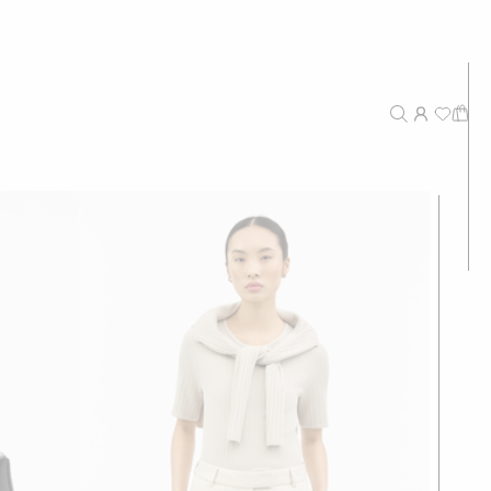
Neuheiten
Empfohlen
Preis - Hoch bis niedrig
Preis - Niedrig bis hoch