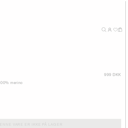
999 DKK
 100% merino
ENNE VARE ER IKKE PÅ LAGER