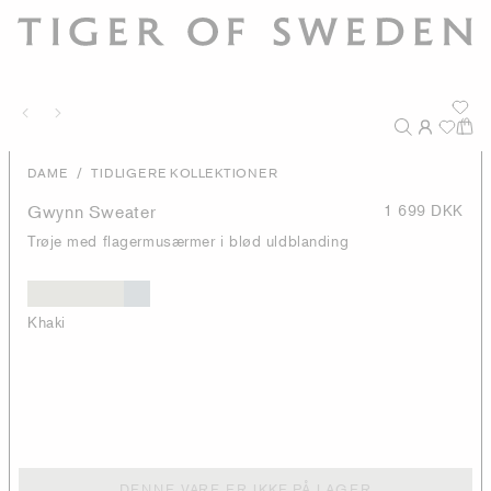
/
DAME
TIDLIGERE KOLLEKTIONER
Gwynn Sweater
1 699 DKK
Trøje med flagermusærmer i blød uldblanding
Khaki
DENNE VARE ER IKKE PÅ LAGER