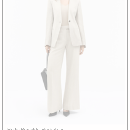
Hedvi Bomulds-Hørbukser