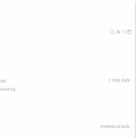
æde
1 099 DKK
blanding
STØRRELSESMÅL