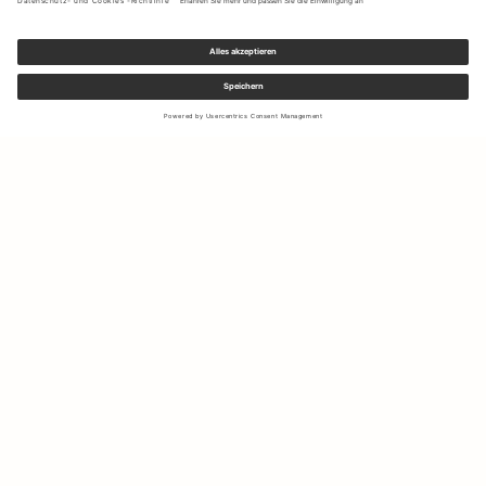
Melden Sie sich für unseren Newsletter an, um Updates zu den
neuesten Kollektionen und Angeboten zu erhalten.
Ihre E-Mail Adresse
Versand & Rücksendungen
Widerrufsrecht
Mein Konto
Nachhaltigkeit