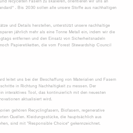
 und recycelten Fasern zu skalieren, orientieren wir uns an
dard“ . Bis 2030 sollen alle unsere Stoffe aus nachhaltigen
tze und Details herstellen, unterstützt unsere nachhaltige
sparen jährlich mehr als eine Tonne Metall ein, indem wir die
ngtags entfernen und den Einsatz von Sicherheitsnadeln
 noch Papieretiketten, die vom Forest Stewardship Council
d
d leitet uns bei der Beschaffung von Materialien und Fasern
tschritte in Richtung Nachhaltigkeit zu messen. Der
n interaktives Tool, das kontinuierlich mit den neuesten
vationen aktualisiert wird.
rien gehören Recyclingfasern, Biofasern, regenerative
ierten Quellen. Kleidungsstücke, die hauptsächlich aus
ehen, sind mit "Responsible Choice“ gekennzeichnet.