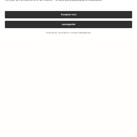
Inscrivez-vous à notre newsletter pour recevoir des mises à jour
sur les nouvelles collections et les dernières offres.
Votre e-mail
Expédition & Retours
Droit de rétractation
Mon Compte
Durabilité