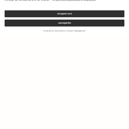
Inscrivez-vous à notre newsletter pour recevoir des mises à jour
sur les nouvelles collections et les dernières offres.
Votre e-mail
Expédition & Retours
Droit de rétractation
Mon Compte
Durabilité