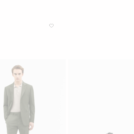
/
HOMME
BLAZERS
Veste en Laine Ajustée Justin
Veste en laine mélangée
Dark Green