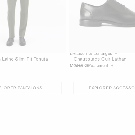
Details sur le produit
Guide d´entretien
Livraison et Échanges
 Laine Slim-Fit Tenuta
Chaussures Cuir Lathan
Modes de paiement
CHF 279
PLORER PANTALONS
EXPLORER ACCESSO