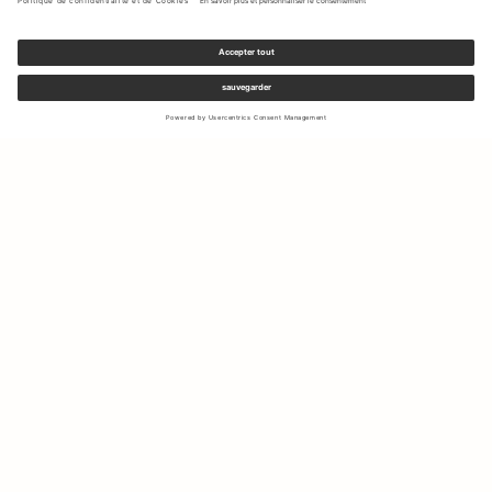
Inscrivez-vous à notre newsletter pour recevoir des mises à jour
sur les nouvelles collections et les dernières offres.
Votre e-mail
Expédition & Retours
Droit de rétractation
Mon Compte
Durabilité