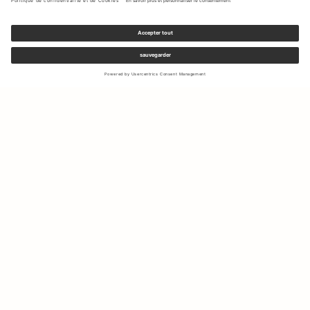
Inscrivez-vous à notre newsletter pour recevoir des mises à jour
sur les nouvelles collections et les dernières offres.
Votre e-mail
Expédition & Retours
Droit de rétractation
Mon Compte
Durabilité