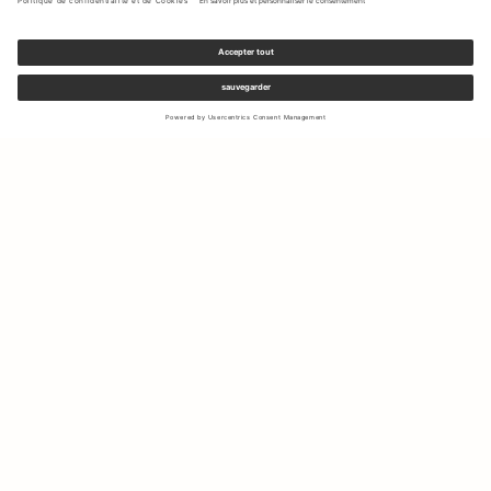
Inscrivez-vous à notre newsletter pour recevoir des mises à jour
sur les nouvelles collections et les dernières offres.
Votre e-mail
Expédition & Retours
Droit de rétractation
Mon Compte
Durabilité