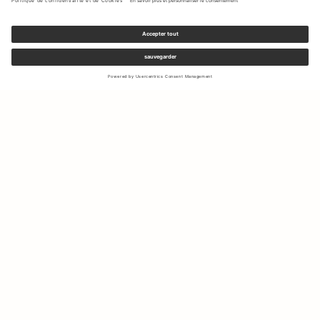
Inscrivez-vous à notre newsletter pour recevoir des mises à jour
sur les nouvelles collections et les dernières offres.
Votre e-mail
Expédition & Retours
Droit de rétractation
Mon Compte
Durabilité