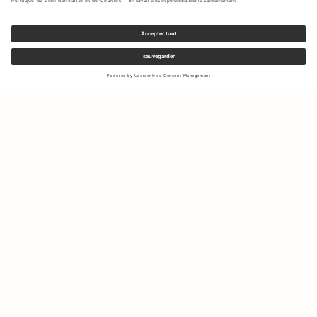
Inscrivez-vous à notre newsletter pour recevoir des mises à jour
sur les nouvelles collections et les dernières offres.
Votre e-mail
Expédition & Retours
Droit de rétractation
Mon Compte
Durabilité