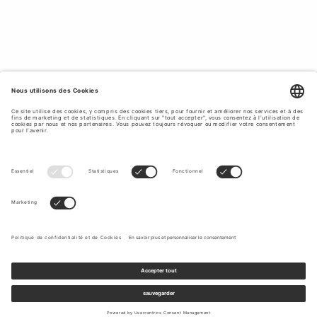
un style de vacances intemporel et classique, avec des
vêtements à la fois élégants et de qualité, Tiger of Sweden
est la marque idéale. Profitez-en pour renouveler votre
garde-robe de vacances chez Tiger of Sweden.
SUBLIMEZ VOTRE LOOK DE VACANCES
AVEC DES ACCESSOIRES CLASSIQUES ET
INTEMPORELS.
Complétez votre tenue avec nos
accessoires
élégants et
de haute qualité pour vos vacances d'été. Chez Tiger of
Sweden, vous trouverez sacs, foulards, casquettes,
ceintures et bien plus encore. Explorez notre collection
d'accessoires pour femmes et apportez la touche finale à
votre tenue de vacances.