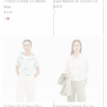
T-Shirt Côtelé En Maille
Jupe Maline en Coton-Lin
Mae
€229
€129
T-Shirt En Coton Siru
Chemise Courte En Lin