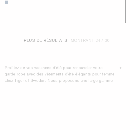
PLUS DE RÉSULTATS
MONTRANT
24 / 30
Profitez de vos vacances d'été pour renouveler votre
garde-robe avec des vêtements d'été élégants pour femme
chez Tiger of Sweden. Nous proposons une large gamme
de vêtements d'été confectionnés dans des
matières de
haute qualité
, conçus pour durer saison après saison.
Dans notre catégorie « Sélection Vacances », découvrez
des vêtements pour femme soigneusement sélectionnés,
parfaits pour la femme moderne en vacances.
SUBLIMEZ VOTRE LOOK DE VACANCES