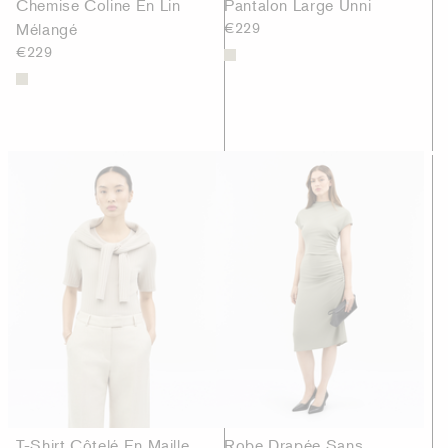
Chemise Coline En Lin
Pantalon Large Unni
Mélangé
€229
€229
T-Shirt Côtelé En Maille
Robe Drapée Sans