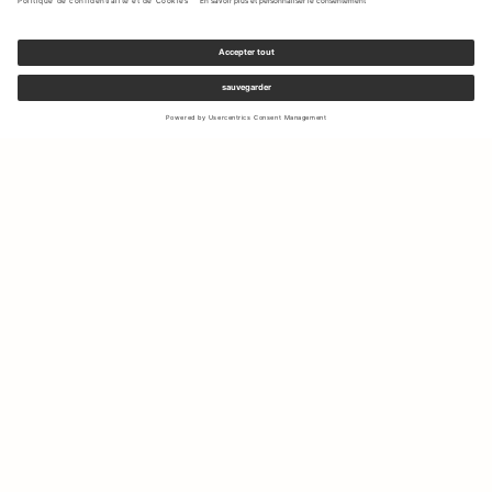
Inscrivez-vous à notre newsletter pour recevoir des mises à jour
sur les nouvelles collections et les dernières offres.
Votre e-mail
Expédition & Retours
Droit de rétractation
Mon Compte
Durabilité