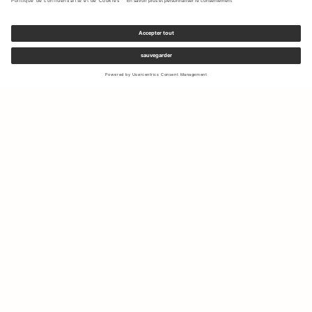
Inscrivez-vous à notre newsletter pour recevoir des mises à jour
sur les nouvelles collections et les dernières offres.
Votre e-mail
Expédition & Retours
Droit de rétractation
Mon Compte
Durabilité