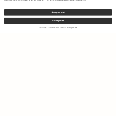
Inscrivez-vous à notre newsletter pour recevoir des mises à jour
sur les nouvelles collections et les dernières offres.
Votre e-mail
Expédition & Retours
Droit de rétractation
Mon Compte
Durabilité