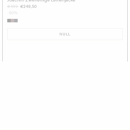
€499
€249,50
-50%
NULL