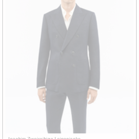
Joachim Zweireihige Leinenjacke