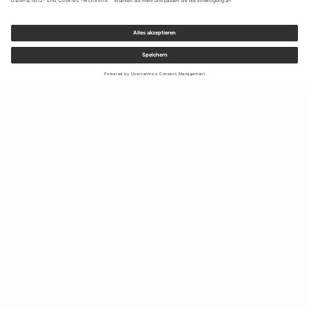
Melden Sie sich für unseren Newsletter an, um Updates zu den
neuesten Kollektionen und Angeboten zu erhalten.
Ihre E-Mail Adresse
Versand & Rücksendungen
Widerrufsrecht
Mein Konto
Nachhaltigkeit