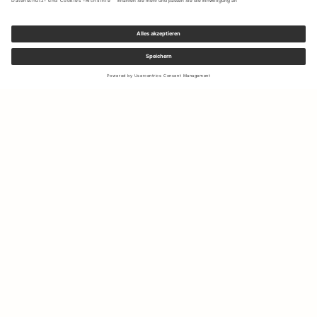
Melden Sie sich für unseren Newsletter an, um Updates zu den
neuesten Kollektionen und Angeboten zu erhalten.
Ihre E-Mail Adresse
Versand & Rücksendungen
Widerrufsrecht
Mein Konto
Nachhaltigkeit