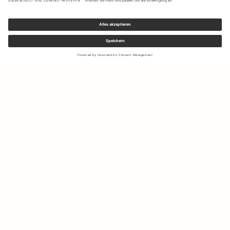
Melden Sie sich für unseren Newsletter an, um Updates zu den
neuesten Kollektionen und Angeboten zu erhalten.
Ihre E-Mail Adresse
Versand & Rücksendungen
Widerrufsrecht
Mein Konto
Nachhaltigkeit