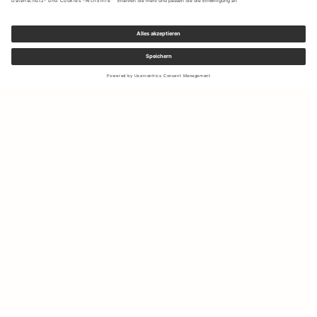
Melden Sie sich für unseren Newsletter an, um Updates zu den
neuesten Kollektionen und Angeboten zu erhalten.
Ihre E-Mail Adresse
Versand & Rücksendungen
Widerrufsrecht
Mein Konto
Nachhaltigkeit