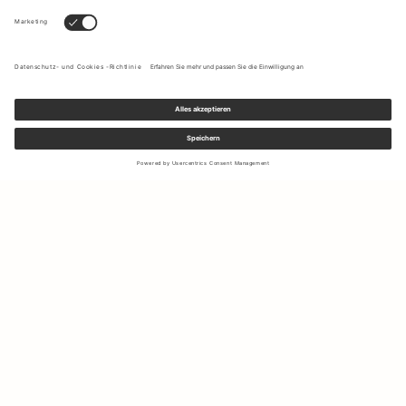
Melden Sie sich für unseren Newsletter an, um Updates zu den
neuesten Kollektionen und Angeboten zu erhalten.
Ihre E-Mail Adresse
Versand & Rücksendungen
Widerrufsrecht